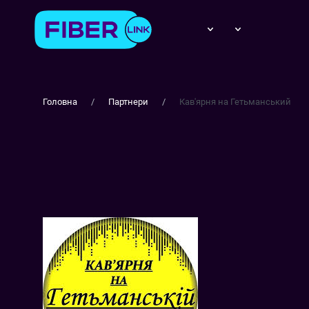
Головна
Партнери
Кав'ярня на Гетьманський