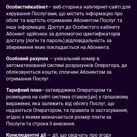
Особистийкабінет
— веб-сторінка наІнтернет-сайті для
керування Послугами, що містить інформацію про
обсяг та вартість отриманих Абонентом Послуг та
іншу інформацію. Доступ до Особистого кабінету
Абонент здійснює за допомогою ідентифікаторів
доступу (логін та пароль),відповідальність за
збереження яких покладається на Абонента.
Особовий рахунок
– унікальний номер в
автоматизованій системі розрахунків Оператора, де
обліковуються кошти, сплачені Абонентом за
отримання Послуг.
Тарифний план
—затверджена Оператором та
розміщена на сайті система ставок(цін) у грошовому
вираженні, яка залежить від обсягу Послуг, що
надаються Оператором, та правила їх застосування,
згідно з якими визначається розмір плати за
Послуги та строки її внесення.
Конклюдентні дії
— дії, що свідчать про згоду