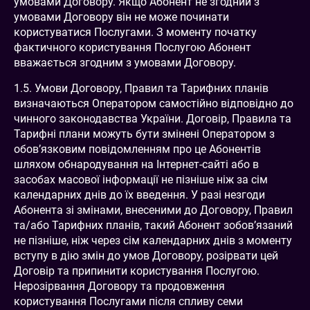
умовами Договору. Якщо Абонент не згодний з
умовами Договору він не може починати
користуватися Послугами. З моменту початку
фактичного користування Послугою Абонент
вважається згодним з умовами Договору.
1.5. Умови Договору, Правил та Тарифних планів
визначаються Оператором самостійно відповідно до
чинного законодавства України. Договір, Правила та
Тарифні плани можуть бути змінені Оператором з
обов’язковим повідомленням про це Абонентів
шляхом обнародування на Інтернет-сайті або в
засобах масової інформації не пізніше ніж за сім
календарних днів до їх введення. У разі незгоди
Абонента зі змінами, внесеними до Договору, Правил
та/або Тарифних планів, такий Абонент зобов’язаний
не пізніше, ніж через сім календарних днів з моменту
вступу в дію змін до умов Договору, розірвати цей
Договір та припинити користування Послугою.
Нерозірвання Договору та продовження
користування Послугами після спливу семи