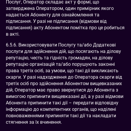
Послуг, Оператор складає акт у формі, що
затверджена Оператором, один примірник якого
надається Абоненту для ознайомлення та
підписання. У разі не підписання (відмови від
підписання) акту Абонентом помітка про це робиться
в акті.
6.5.6. Використовувати Послугу та/або Додаткові
послуги для здійснення дій, що посягають на ділову
репутацію, честь та гідність громадян, на ділову
репутацію організацій та/або порушують законні
права третіх осіб, за умови, що такі дії викликають
скарги. У разі надходження до Оператора скарги від
третіх осіб про здійснення Абонентом вищевказаних
дій, Оператор має право звернутися до Абонента з
вимогою припинити вищевказані дії, а у разі відмови
Абонента припинити такі дії – передати відповідну
інформацію до компетентних органів, що наділені
повноваженнями припиняти такі дії та накладати
стягнення за їх вчинення.