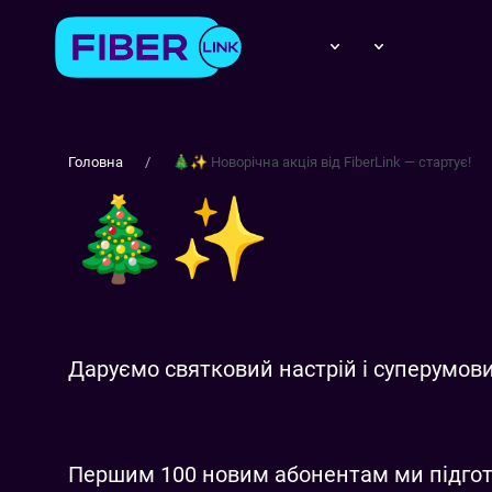
Головна
🎄✨ Новорічна акція від FiberLink — стартує!
🎄✨ Новорічна акція від FiberLink — стартує!
Даруємо святковий настрій і суперумови
Першим 100 новим абонентам ми підгот